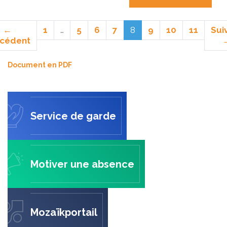
(actuel)
←
1
…
5
6
7
8
9
10
11
Sui
cédent
Document en PDF
Service de garde
Motiver une absence
Mozaïkportail