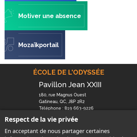
Motiver une absence
Mozaïkportail
ÉCOLE DE L'ODYSSÉE
Pavillon Jean XXIII
180, rue Magnus Ouest
Gatineau, QC, J8P 2R2
Téléphone : 819 663-9226
Télécopieur : 819 663-7554
Respect de la vie privée
En acceptant de nous partager certaines
Pavillon St-René