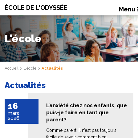
ÉCOLE DE L'ODYSSÉE
Menu
L'école
Accueil
L'école
Actualités
Actualités
16
L’anxiété chez nos enfants, que
puis-je faire en tant que
mars
2026
parent?
Comme parent, il n’est pas toujours
facile de savoir comment bien