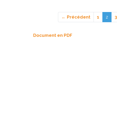
(act
← Précédent
1
2
3
Document en PDF