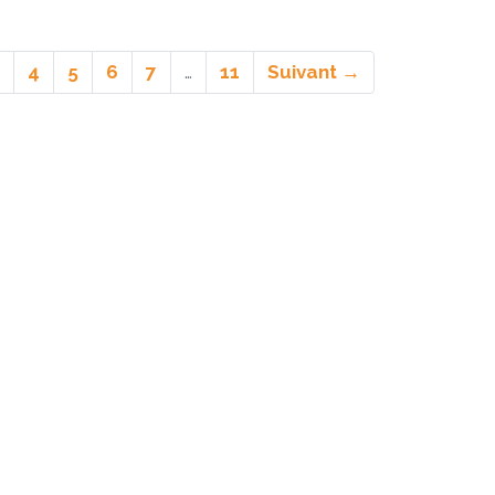
uel)
4
5
6
7
…
11
Suivant →